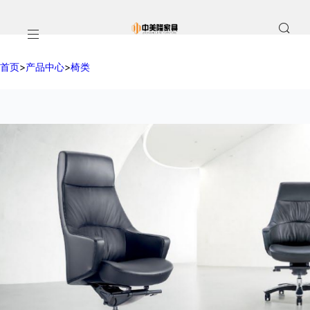
首页
>
产品中心
>
椅类