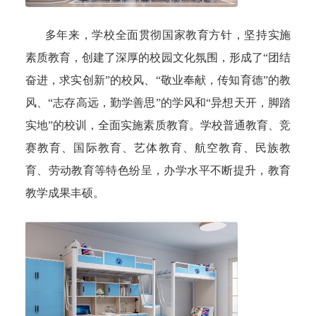
多年来，学校全面贯彻国家教育方针，坚持实施
素质教育，创建了深厚的校园文化氛围，形成了“团结
奋进，求实创新”的校风、“敬业奉献，传知育德”的教
风、“志存高远，勤学善思”的学风和“异想天开，脚踏
实地”的校训，全面实施素质教育。学校普通教育、竞
赛教育、国际教育、艺体教育、航空教育、民族教
育、劳动教育等特色纷呈，办学水平不断提升，教育
教学成果丰硕。